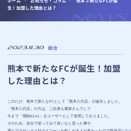
ホーム
お知らせ・コラム
熊本で新たなFCが誕
生！加盟した理由とは？
franchise
フランチャイズ募集
NEWS
NEWS
お知らせ・コラム
LINE
2023.11.30
総合
LINEでのお問い合わせ
熊本で新たなFCが誕生！加盟
した理由とは？
CONTACT
メールでのお問い合わせ
このたび、熊本で新たなFCとして「熊本八代店」が誕生しました。

「熊本八代店」の方は、ご自身も農家さんでして

今まで「飛助mini」をユーザーとして使用しておりました。

そのため、自分で使ってみて良いなと思った事や

周りでマゼックス社のドローンを欲しがる人が多かったので販売店になり