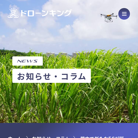
Drone
ドローン販売・メンテナンス
Product
製品紹介
SCHOOL
ドローンスクール
NEWS
COURSE
コース紹介
お知らせ・コラム
OPERATION
オペレーション代行
HOME
ホーム
ABOUT
会社概要
BASE
拠点情報