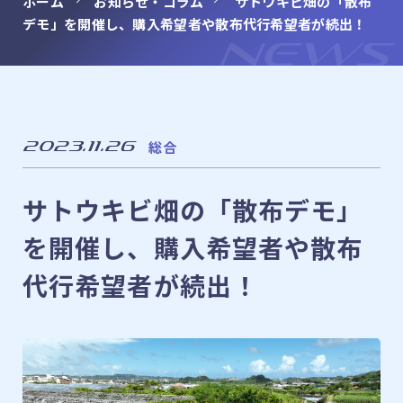
ホーム
お知らせ・コラム
サトウキビ畑の「散布
デモ」を開催し、購入希望者や散布代行希望者が続出！
franchise
フランチャイズ募集
NEWS
NEWS
お知らせ・コラム
LINE
2023.11.26
総合
LINEでのお問い合わせ
サトウキビ畑の「散布デモ」
を開催し、購入希望者や散布
CONTACT
代行希望者が続出！
メールでのお問い合わせ