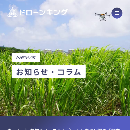
Drone
ドローン販売・メンテナンス
Product
製品紹介
SCHOOL
ドローンスクール
NEWS
COURSE
コース紹介
お知らせ・コラム
OPERATION
オペレーション代行
HOME
ホーム
ABOUT
会社概要
BASE
拠点情報