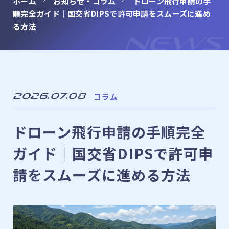
ホーム
お知らせ・コラム
ドローン飛行申請の手
順完全ガイド｜国交省DIPSで許可申請をスムーズに進め
franchise
フランチャイズ募集
る方法
NEWS
お知らせ・コラム
NEWS
LINE
LINEでのお問い合わせ
2026.07.08
コラム
ドローン飛行申請の手順完全
CONTACT
ガイド｜国交省DIPSで許可申
メールでのお問い合わせ
請をスムーズに進める方法