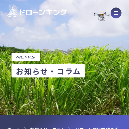
Drone
ドローン販売・メンテナンス
Product
製品紹介
SCHOOL
ドローンスクール
NEWS
COURSE
コース紹介
お知らせ・コラム
OPERATION
オペレーション代行
HOME
ホーム
ABOUT
会社概要
BASE
拠点情報