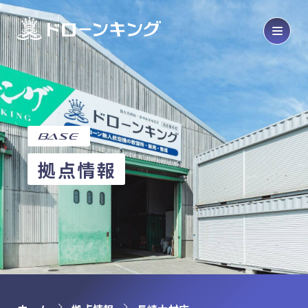
Drone
ドローン販売・メンテナンス
Product
製品紹介
SCHOOL
ドローンスクール
base
COURSE
コース紹介
拠点情報
OPERATION
オペレーション代行
HOME
ホーム
ABOUT
会社概要
BASE
拠点情報