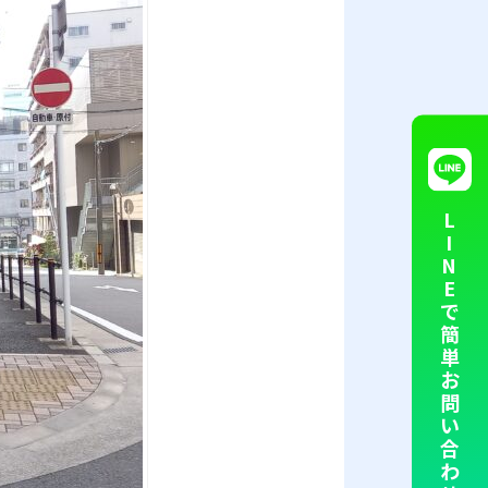
L
OPERATION
I
N
オペレーション代行
E
で
簡
単
お
問
い
合
わ
se
NEWS