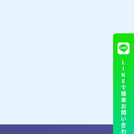
OPERATION
L
I
オペレーション代行
N
E
で
簡
単
お
問
い
合
se
NEWS
わ