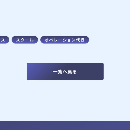
ンス
スクール
オペレーション代行
SCHOOL
ドローンスクール
一覧へ戻る
COURSE
コース紹介
OUT
BASE
franchi